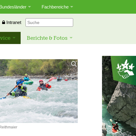
Bundesländer
Fachbereiche
Intranet
vice
Berichte & Fotos
Reithmaier