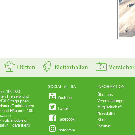
Hütten
Kletterhallen
Versiche
SOCIAL MEDIA
INFORMATION
über 160.000
Über uns
ten Freizeit- und
Youtube
Veranstaltungen
 460 Ortsgruppen,
rinnen/Funktionären
Mitgliedschaft
Twitter
en und Häusern, 100
Newsletter
dwasser-
Facebook
Shop
in als moderner
atur − garantiert!
Intranet
Instagram