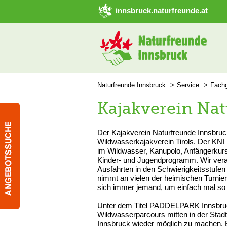
➜ Hauptregion der Seite anspringen
innsbruck.naturfreunde.at
Naturfreunde Innsbruck
Service
Fach
Kajakverein Na
Der Kajakverein Naturfreunde Innsbruck
Wildwasserkajakverein Tirols. Der KNI bi
im Wildwasser, Kanupolo, Anfängerkurse
Kinder- und Jugendprogramm. Wir ver
Ausfahrten in den Schwierigkeitsstufen
nimmt an vielen der heimischen Turnier
sich immer jemand, um einfach mal so
Unter dem Titel PADDELPARK Innsbruck
Wildwasserparcours mitten in der Sta
Innsbruck wieder möglich zu machen. Es