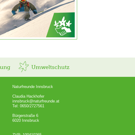
rung
Umweltschutz
Naturfreunde Innsbruck
Claudia Hackhofer
innsbruck@naturfreunde.at
Tel: 0650/2727561
Bürgerstraße 6
6020 Innsbruck
ZVR: 100410265