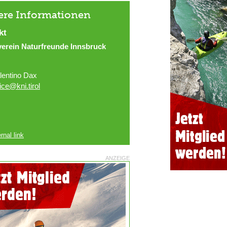
ere Informationen
kt
verein Naturfreunde Innsbruck
lentino Dax
fice@kni.tirol
rnal link
ANZEIGE