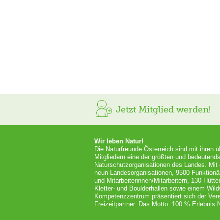
Jetzt Mitglied werden!
Wir leben Natur!
Die Naturfreunde Österreich sind mit ihren 
Mitgliedern eine der größten und bedeutends
Naturschutzorganisationen des Landes. Mit
neun Landesorganisationen, 9500 Funktionä
und Mitarbeiterinnen/Mitarbeitern, 130 Hütt
Kletter- und Boulderhallen sowie einem Wil
Kompetenzzentrum präsentiert sich der Vere
Freizeitpartner. Das Motto: 100 % Erlebnis N