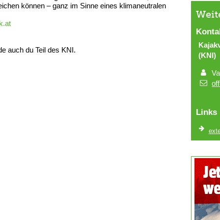
eichen können – ganz im Sinne eines klimaneutralen
Weit
k.at
Konta
Kajak
e auch du Teil des KNI.
(KNI)
Va
of
Links
exte