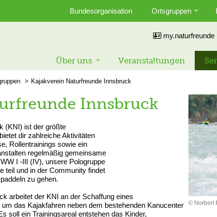
Bundesorganisation
Ortsgruppen
my.naturfreunde
Über uns
Veranstaltungen
Ser
gruppen
Kajakverein Naturfreunde Innsbruck
turfreunde Innsbruck
 (KNI) ist der größte
etet dir zahlreiche Aktivitäten
, Rollentrainings sowie ein
anstalten regelmäßig gemeinsame
 WW I -III (IV), unsere Pologruppe
e teil und in der Community findet
 paddeln zu gehen.
 arbeitet der KNI an der Schaffung eines
© Norbert 
dt um das Kajakfahren neben dem bestehenden Kanucenter
 soll ein Trainingsareal entstehen das Kinder,