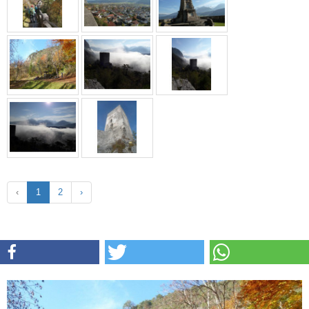
‹
1
2
›