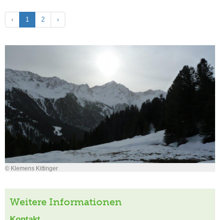
‹
1
2
›
© Klemens Kittinger
Weitere Informationen
Kontakt